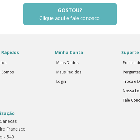
GOSTOU?
Clique aqui e fale conosco.
 Rápidos
Minha Conta
Suporte 
tos
Meus Dados
Política 
 Somos
Meus Pedidos
Pergunta
Login
Troca e 
Nossa Lo
Fale Con
lização
Canecas
dre Francisco
no - 540