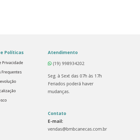
e Políticas
Atendimento
de Privacidade
(19) 998934202
s Frequentes
Seg. à Sext das 07h às 17h
Devolução
Feriados poderá haver
calização
mudanças.
osco
Contato
E-mail:
vendas@bmbcanecas.com.br